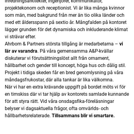
inredningsarkitekter, ingenjörer, kommunikatör,
projektekonom och receptionist. Vi är lika många kvinnor
som män, med bakgrund från mer än tio olika länder och
med ett åldersspann på sextio år. Mångfalden på kontoret
lägger grunden för det dynamiska och inkluderande klimat
vi strävar efter.
Ahrbom & Partners största tillgång är medarbetarna –
vi
lär av varandra
. På våra gemensamma A&P-kvällar
diskuterar vi förutsättningslöst allt från ornament,
hållbarhet och gender till koncept, höga hus och dålig stil.
Projekt i tidiga skeden får en bred genomlysning på våra
måndagsfrukostar, där alla tankar är lika välkomna.
När vi har en extra krävande uppgift på bordet möts vi för
en timskiss där vi tar hjälp av kontorets samlade kunnande
för att styra rätt. Vid våra onsdagsfika-föreläsningar
belyser vi dagsaktuella frågor, ofta omvärlds- och
hållbarhetsrelaterade.
Tillsammans blir vi smartare.