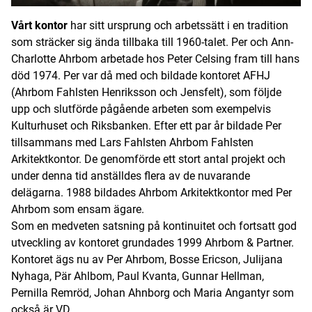
Vårt kontor
har sitt ursprung och arbetssätt i en tradition
som sträcker sig ända tillbaka till 1960-talet. Per och Ann-
Charlotte Ahrbom arbetade hos Peter Celsing fram till hans
död 1974. Per var då med och bildade kontoret AFHJ
(Ahrbom Fahlsten Henriksson och Jensfelt), som följde
upp och slutförde pågående arbeten som exempelvis
Kulturhuset och Riksbanken. Efter ett par år bildade Per
tillsammans med Lars Fahlsten Ahrbom Fahlsten
Arkitektkontor. De genomförde ett stort antal projekt och
under denna tid anställdes flera av de nuvarande
delägarna. 1988 bildades Ahrbom Arkitektkontor med Per
Ahrbom som ensam ägare.
Som en medveten satsning på kontinuitet och fortsatt god
utveckling av kontoret grundades 1999 Ahrbom & Partner.
Kontoret ägs nu av Per Ahrbom, Bosse Ericson, Julijana
Nyhaga, Pär Ahlbom, Paul Kvanta, Gunnar Hellman,
Pernilla Remröd, Johan Ahnborg och Maria Angantyr som
också är VD.