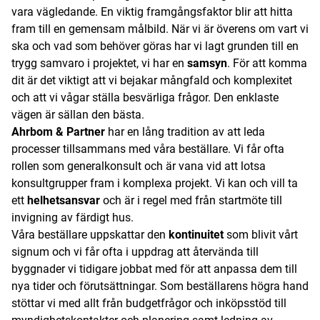
vara vägledande. En viktig framgångsfaktor blir att hitta
fram till en gemensam målbild. När vi är överens om vart vi
ska och vad som behöver göras har vi lagt grunden till en
trygg samvaro i projektet, vi har en
samsyn
. För att komma
dit är det viktigt att vi bejakar mångfald och komplexitet
och att vi vågar ställa besvärliga frågor. Den enklaste
vägen är sällan den bästa.
Ahrbom & Partner
har en lång tradition av att leda
processer tillsammans med våra beställare. Vi får ofta
rollen som generalkonsult och är vana vid att lotsa
konsultgrupper fram i komplexa projekt. Vi kan och vill ta
ett
helhetsansvar
och är i regel med från startmöte till
invigning av färdigt hus.
Våra beställare uppskattar den
kontinuitet
som blivit vårt
signum och vi får ofta i uppdrag att återvända till
byggnader vi tidigare jobbat med för att anpassa dem till
nya tider och förutsättningar. Som beställarens högra hand
stöttar vi med allt från budgetfrågor och inköpsstöd till