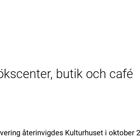
kscenter, butik och café
vering återinvigdes Kulturhuset i oktobe