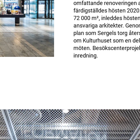
omfattande renoveringen a
färdigställdes hösten 2020.
72 000 m², inleddes höst
ansvariga arkitekter. Ge
plan som Sergels torg åter
om Kulturhuset som en del
möten. Besökscenterproje
inredning.