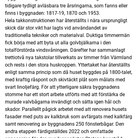
tidigare tydligt avläsbara tre årsringarna, som fanns eller
finns i byggnaden: 1817-19, 1870 och 1953.
Hela takkonstruktionen har återställts i nära ursprungligt
skick där stor vikt har lagts vid användandet av
traditionella tekniker och materialval. Duktiga timmermän
fick börja med att byta ut alla golvbjälkarna i den
totalförstörda vindsvåningen. Därefter har sammanlagt
trettiotvå nya takstolar tillverkats av timmer från Värmland
och rests i den stora huskroppen. Yttertaket har återställts
enligt samma princip som då huset byggdes på 1800-talet,
med kraftig råspont och skivtäckt plåt som målats med
svart linoljefärg. För att ytterligare säkra byggnadens
stomme har ett stort arbete utförts med att förstärka de
murade valvbågarna invändigt och sätta igen hål och
skador. Parallellt pågick arbetet med att renovera husets
fasader med puts av kalkbruk som avfärgats med kalkfärg
samt renovering av byggnadens 250 fönsterbågar. Den
andra etappen färdigställdes 2022 och omfattade