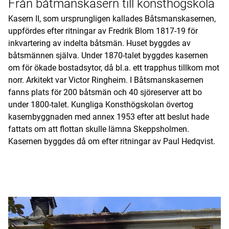
Från båtmanskasern till konsthögskola
Kasern II, som ursprungligen kallades Båtsmanskasernen,
uppfördes efter ritningar av Fredrik Blom 1817-19 för
inkvartering av indelta båtsmän. Huset byggdes av
båtsmännen själva. Under 1870-talet byggdes kasernen
om för ökade bostadsytor, då bl.a. ett trapphus tillkom mot
norr. Arkitekt var Victor Ringheim. I Båtsmanskasernen
fanns plats för 200 båtsmän och 40 sjöreserver att bo
under 1800-talet. Kungliga Konsthögskolan övertog
kasernbyggnaden med annex 1953 efter att beslut hade
fattats om att flottan skulle lämna Skeppsholmen.
Kasernen byggdes då om efter ritningar av Paul Hedqvist.