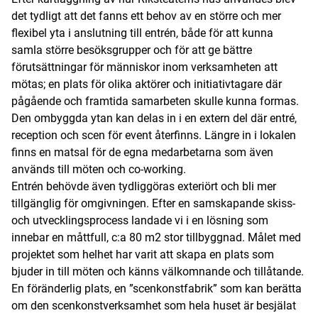
det tydligt att det fanns ett behov av en större och mer
flexibel yta i anslutning till entrén, både för att kunna
samla större besöksgrupper och för att ge bättre
förutsättningar för människor inom verksamheten att
mötas; en plats för olika aktörer och initiativtagare där
pågående och framtida samarbeten skulle kunna formas.
Den ombyggda ytan kan delas in i en extern del där entré,
reception och scen för event återfinns. Längre in i lokalen
finns en matsal för de egna medarbetarna som även
används till möten och co-working.
Entrén behövde även tydliggöras exteriört och bli mer
tillgänglig för omgivningen. Efter en samskapande skiss-
och utvecklingsprocess landade vi i en lösning som
innebar en måttfull, c:a 80 m2 stor tillbyggnad. Målet med
projektet som helhet har varit att skapa en plats som
bjuder in till möten och känns välkomnande och tillåtande.
En föränderlig plats, en ”scenkonstfabrik” som kan berätta
om den scenkonstverksamhet som hela huset är besjälat